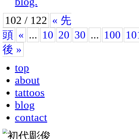
blog.
102 / 122
« 先
頭
«
...
10
20
30
...
100
10
後 »
top
about
tattoos
blog
contact