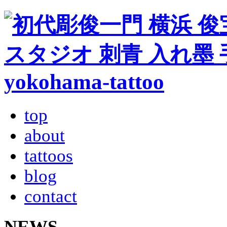
top
about
tattoos
blog
contact
NEWS