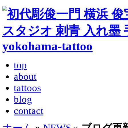
top
about
tattoos
blog
contact
ホーム
»
NEWS
»
ブログ更新しま