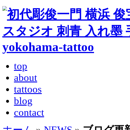
top
about
tattoos
blog
contact
ホーム
»
NEWS
»
ブログ更新しま