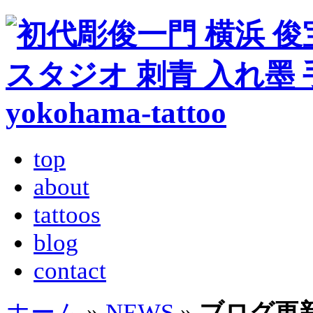
top
about
tattoos
blog
contact
ホーム
»
NEWS
»
ブログ更新しま