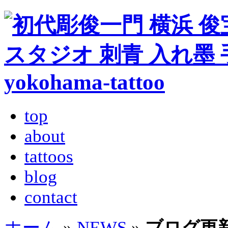
top
about
tattoos
blog
contact
ホーム
»
NEWS
»
ブログ更新しま