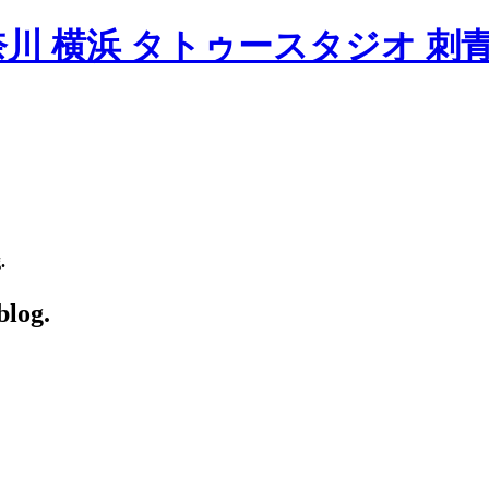
.
log.