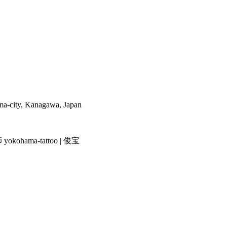
a-city, Kanagawa, Japan
ama-tattoo | 俊宝