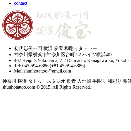
contact
初代彫俊一門 横浜 俊宝 和彫りタトゥー
神奈川県横浜市神奈川区台町7-2 ハイツ横浜407
407 Heights Yokohama, 7-2 Daimachi, Kanagawa-ku, Yokoham
Tel: 045-594-6886 (+81 45-594-6886)
Mail:shunhotattoo@gmail.com
神奈川 横浜 タトゥースタジオ 刺青 入れ墨 手彫り 和彫り 彫師 yokoh
shunhotattoo.com © 2015. All Rights Reserved.