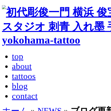
top
about
tattoos
blog
contact
ホーム
»
NEWS
»
ブログ更新しま