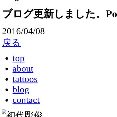
ブログ更新しました。Posted n
2016/04/08
戻る
top
about
tattoos
blog
contact