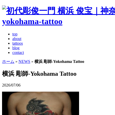
top
about
tattoos
blog
contact
ホーム
»
NEWS
»
横浜 彫師-Yokohama Tattoo
横浜 彫師-Yokohama Tattoo
2026/07/06