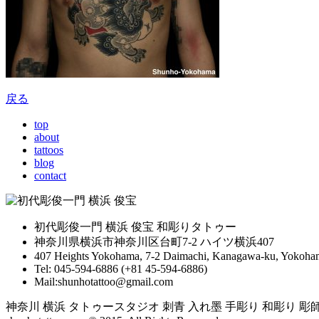
戻る
top
about
tattoos
blog
contact
初代彫俊一門 横浜 俊宝 和彫りタトゥー
神奈川県横浜市神奈川区台町7-2 ハイツ横浜407
407 Heights Yokohama, 7-2 Daimachi, Kanagawa-ku, Yokoham
Tel: 045-594-6886 (+81 45-594-6886)
Mail:shunhotattoo@gmail.com
神奈川 横浜 タトゥースタジオ 刺青 入れ墨 手彫り 和彫り 彫師 yokoh