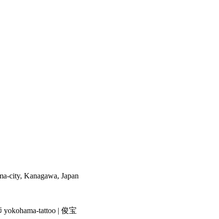
a-city, Kanagawa, Japan
ama-tattoo | 俊宝