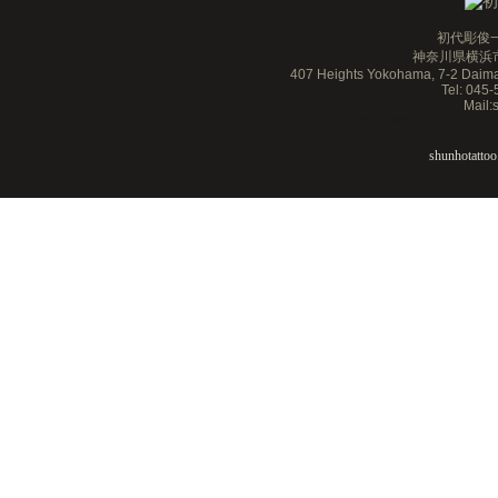
初代彫俊一
神奈川県横浜市
407 Heights Yokohama, 7-2 Daim
Tel: 045
Mail
神奈川 横浜 タトゥースタジオ 刺青 
shunhotattoo