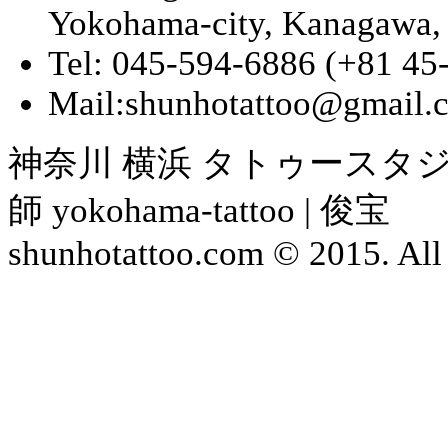
Yokohama-city, Kanagawa,
Tel: 045-594-6886 (+81 45
Mail:shunhotattoo@gmail.
神奈川 横浜 タトゥースタジ
師 yokohama-tattoo | 俊宝
shunhotattoo.com © 2015. All