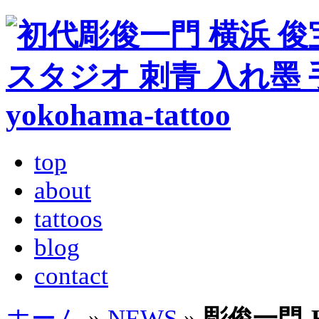
top
about
tattoos
blog
contact
ホーム
»
NEWS
»
彫俊一門-Hor