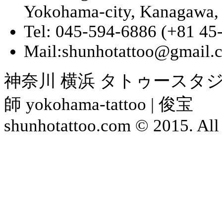
Yokohama-city, Kanagawa,
Tel: 045-594-6886 (+81 45
Mail:shunhotattoo@gmail.
神奈川 横浜 タトゥースタジ
師 yokohama-tattoo | 俊宝
shunhotattoo.com © 2015. All