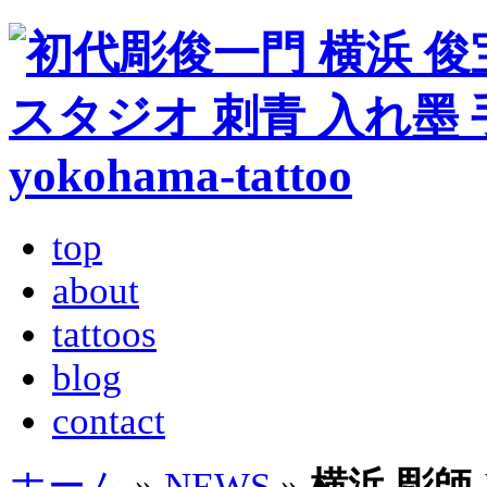
top
about
tattoos
blog
contact
ホーム
»
NEWS
»
横浜 彫師-Yo