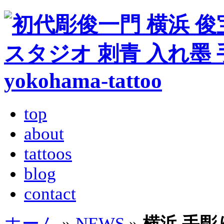
top
about
tattoos
blog
contact
ホーム
»
NEWS
»
横浜 手彫り-