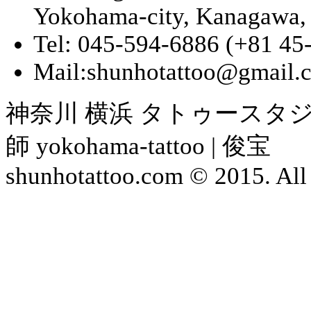
Yokohama-city, Kanagawa,
Tel: 045-594-6886 (+81 45
Mail:shunhotattoo@gmail.
神奈川 横浜 タトゥースタジ
師 yokohama-tattoo | 俊宝
shunhotattoo.com © 2015. All