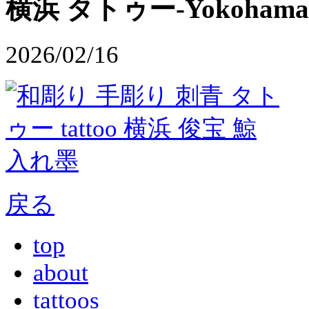
横浜 タトゥー-Yokohama T
2026/02/16
戻る
top
about
tattoos