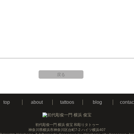
戻る
top
about
tattoos
blog
contac
初代彫俊一門 横浜 俊宝 和彫りタトゥー
神奈川県横浜市神奈川区台町7-2 ハイツ横浜407