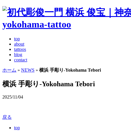
top
about
tattoos
blog
contact
ホーム
»
NEWS
»
横浜 手彫り-Yokohama Tebori
横浜 手彫り-Yokohama Tebori
2025/11/04
戻る
top