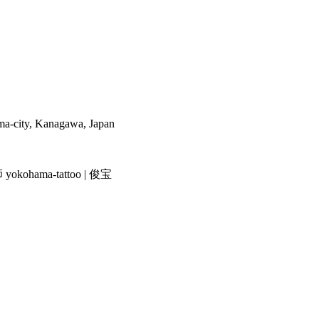
a-city, Kanagawa, Japan
ama-tattoo | 俊宝