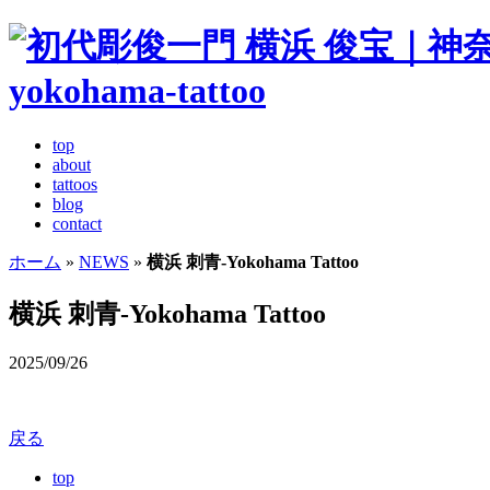
top
about
tattoos
blog
contact
ホーム
»
NEWS
»
横浜 刺青-Yokohama Tattoo
横浜 刺青-Yokohama Tattoo
2025/09/26
戻る
top