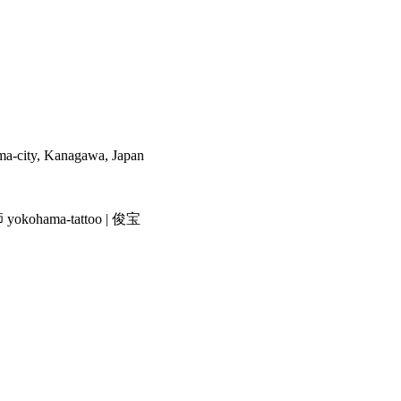
a-city, Kanagawa, Japan
ama-tattoo | 俊宝