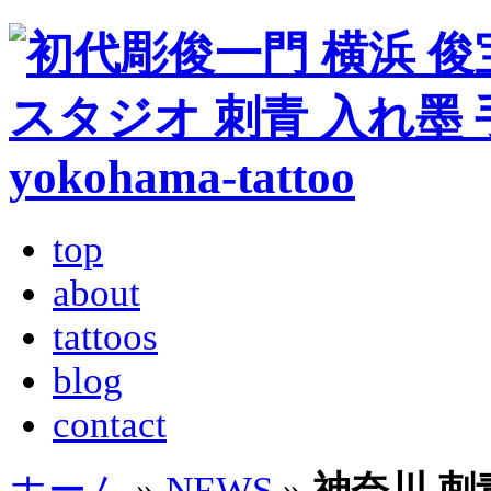
top
about
tattoos
blog
contact
ホーム
»
NEWS
»
神奈川 刺青-