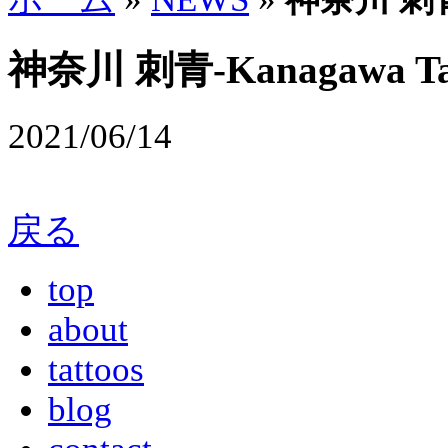
神奈川 刺青-Kanagawa Ta
2021/06/14
戻る
top
about
tattoos
blog