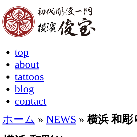
top
about
tattoos
blog
contact
ホーム
»
NEWS
»
横浜 和彫り-Y