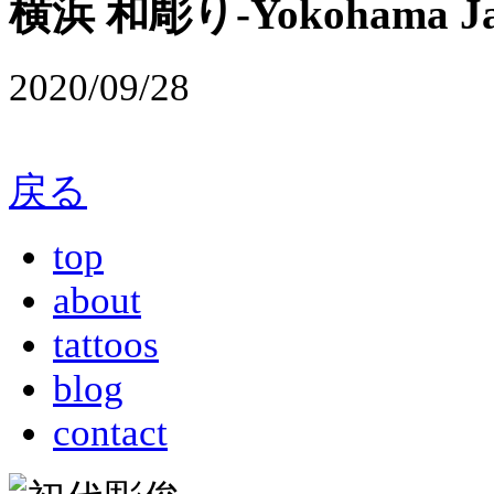
横浜 和彫り-Yokohama Japa
2020/09/28
戻る
top
about
tattoos
blog
contact