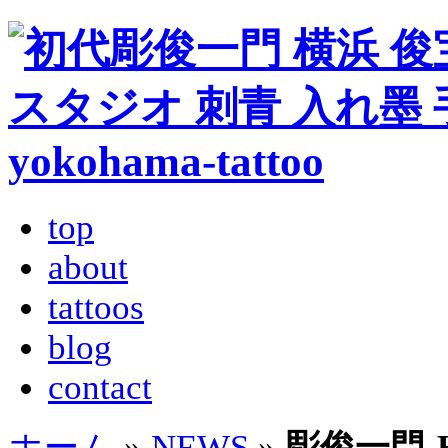
top
about
tattoos
blog
contact
ホーム
»
NEWS
»
彫俊一門-Hor