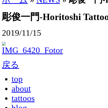
彫俊一門-Horitoshi Tattoo
2019/11/15
戻る
top
about
tattoos
blog