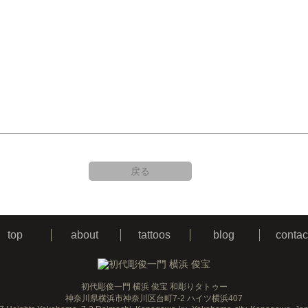
戻る
top
about
tattoos
blog
contac
初代彫俊一門 横浜 俊宝 和彫りタトゥー
神奈川県横浜市神奈川区台町7-2 ハイツ横浜407